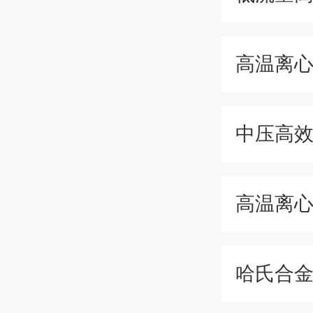
高温离
哈氏合金