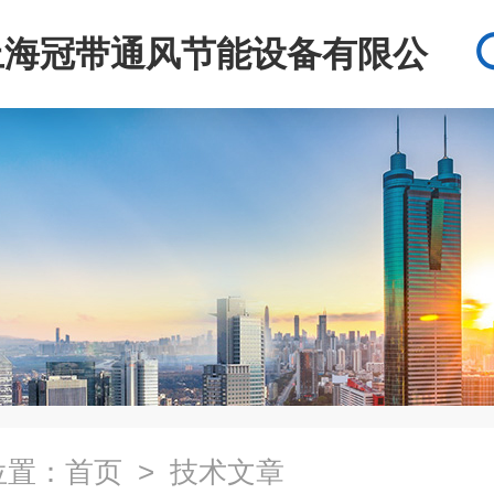
上海冠带通风节能设备有限公
司
位置：
首页
> 技术文章